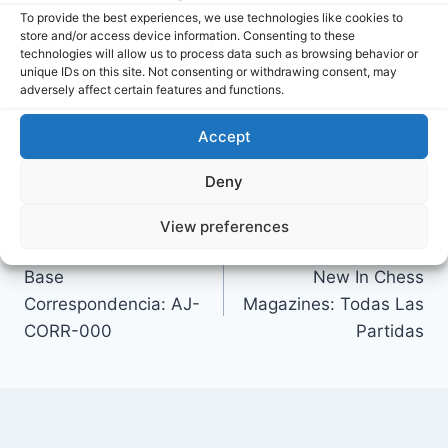
To provide the best experiences, we use technologies like cookies to
store and/or access device information. Consenting to these
Descargar
technologies will allow us to process data such as browsing behavior or
unique IDs on this site. Not consenting or withdrawing consent, may
adversely affect certain features and functions.
Accept
Mario Lacunza
Deny
View preferences
Navegación
ANTERIOR
SIGUIENTE
Base
New In Chess
de
Correspondencia: AJ-
Magazines: Todas Las
entradas
CORR-000
Partidas