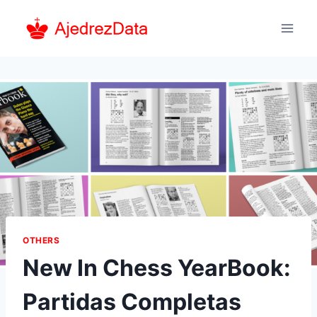
Saltar
al
contenido
OTHERS
New In Chess YearBook:
Partidas Completas